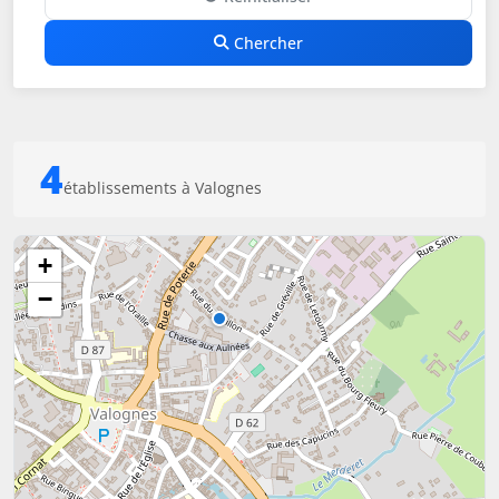
Chercher
4
établissements à Valognes
+
−