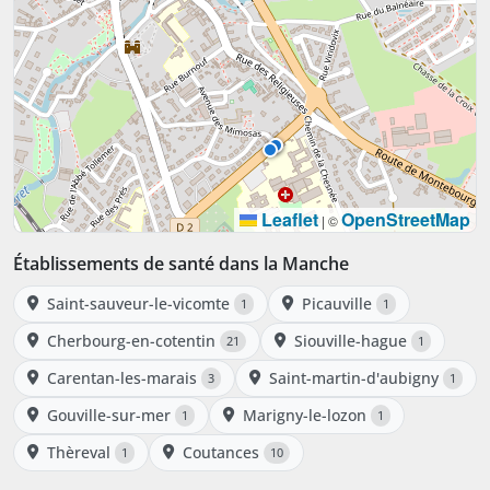
Leaflet
OpenStreetMap
|
©
Établissements de santé dans la Manche
Saint-sauveur-le-vicomte
Picauville
1
1
Cherbourg-en-cotentin
Siouville-hague
21
1
Carentan-les-marais
Saint-martin-d'aubigny
3
1
Gouville-sur-mer
Marigny-le-lozon
1
1
Thèreval
Coutances
1
10