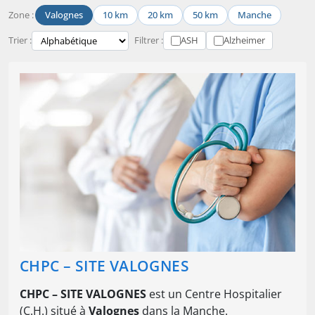
Zone :
Valognes
10 km
20 km
50 km
Manche
Trier :
Filtrer :
ASH
Alzheimer
CHPC – SITE VALOGNES
CHPC – SITE VALOGNES
est un Centre Hospitalier
(C.H.) situé à
Valognes
dans la Manche.