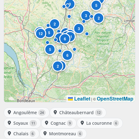
3
5
3
2
2
3
9
5
2
12
3
24
11
2
6
5
6
6
2
Leaflet
OpenStreetMap
|
©
Angoulême
Châteaubernard
24
12
Soyaux
Cognac
La couronne
11
9
6
Chalais
Montmoreau
6
6