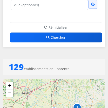
Ville
Réinitialiser
Chercher
129
établissements en Charente
+
−
2