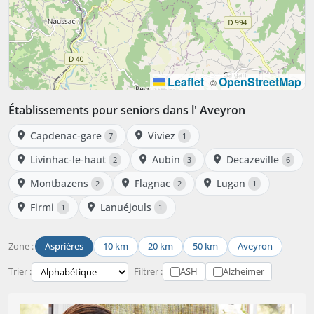
Leaflet
OpenStreetMap
|
©
Établissements pour seniors dans l' Aveyron
Capdenac-gare
Viviez
7
1
Livinhac-le-haut
Aubin
Decazeville
2
3
6
Montbazens
Flagnac
Lugan
2
2
1
Firmi
Lanuéjouls
1
1
Zone :
Asprières
10 km
20 km
50 km
Aveyron
Trier :
Filtrer :
ASH
Alzheimer