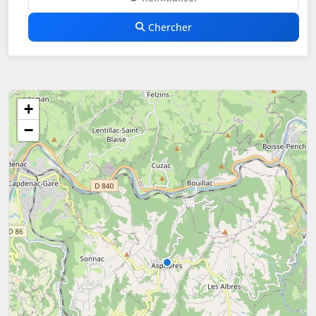
Chercher
+
−