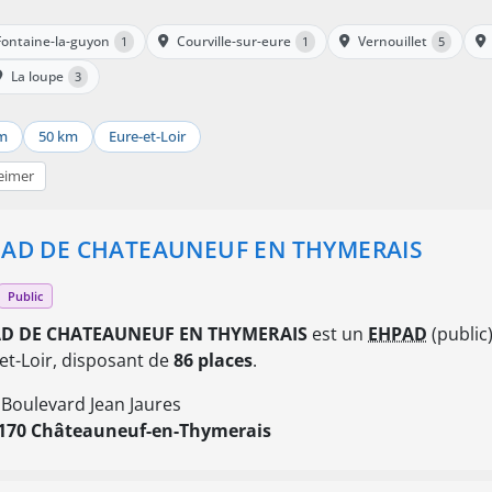
Fontaine-la-guyon
Courville-sur-eure
Vernouillet
1
1
5
La loupe
3
m
50 km
Eure-et-Loir
eimer
AD DE CHATEAUNEUF EN THYMERAIS
Public
D DE CHATEAUNEUF EN THYMERAIS
est un
EHPAD
(public)
et-Loir, disposant de
86 places
.
 Boulevard Jean Jaures
170 Châteauneuf-en-Thymerais