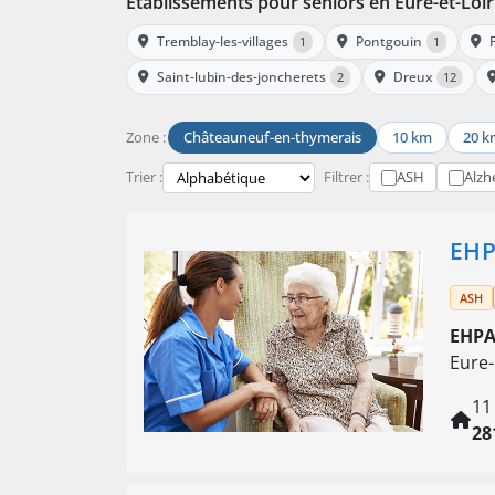
Établissements pour seniors en Eure-et-Loir
Tremblay-les-villages
Pontgouin
1
1
Saint-lubin-des-joncherets
Dreux
2
12
Zone :
Châteauneuf-en-thymerais
10 km
20 k
Trier :
Filtrer :
ASH
Alzh
EHP
ASH
EHPA
Eure-
11
28