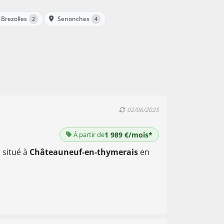
Brezolles
Senonches
2
4
02/06/2025
À partir de
1 989 €/mois*
 situé à
Châteauneuf-en-thymerais
en