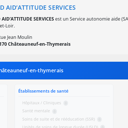
D AID’ATTITUDE SERVICES
 AID’ATTITUDE SERVICES
est un Service autonomie aide (SA
et-Loir.
Rue Jean Moulin
170 Châteauneuf-en-Thymerais
Châteauneuf-en-thymerais
Établissements de santé
Hôpitaux / Cliniques
0
Santé mentale
0
Soins de suite et de rééducation (SSR)
0
Unités de soins de longue durée (USLD)
0