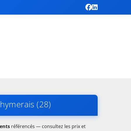
hymerais (28)
ments
référencés — consultez les prix et