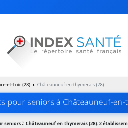
re-et-Loir (28)
Châteauneuf-en-thymerais (28)
ts pour seniors à Châteauneuf-en-t
r seniors
à
Châteauneuf-en-thymerais (28)
.
2 établisse