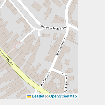
Leaflet
OpenStreetMap
|
©