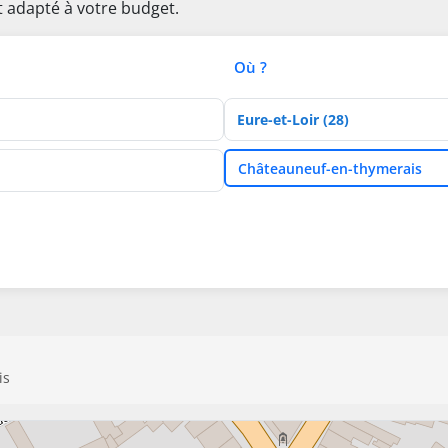
t adapté à votre budget.
Où ?
Département
Ville
Châteauneuf-en-thymerais
is