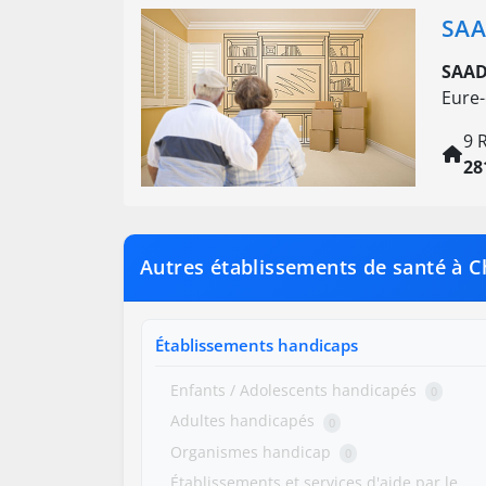
SAA
SAAD
Eure-
9 
28
Autres établissements de santé à 
Établissements handicaps
Enfants / Adolescents handicapés
0
Adultes handicapés
0
Organismes handicap
0
Établissements et services d'aide par le