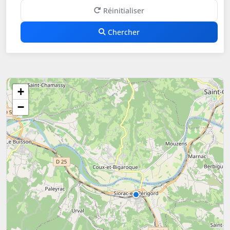
Réinitialiser
Chercher
+
−