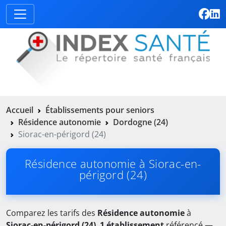
Accueil
Établissements pour seniors
Résidence autonomie
Dordogne (24)
Siorac-en-périgord (24)
Résidence autonomie à Siorac-en-
périgord (24)
Comparez les tarifs des
Résidence autonomie
à
Siorac-en-périgord (24)
.
1 établissement
référencé —