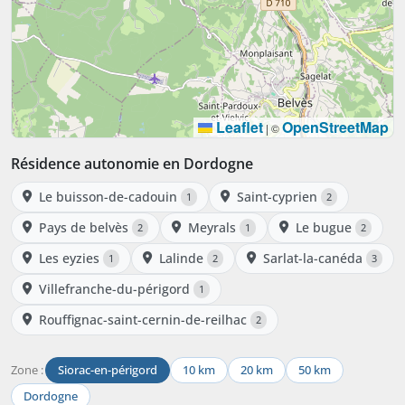
Leaflet
OpenStreetMap
|
©
Résidence autonomie en Dordogne
Le buisson-de-cadouin
Saint-cyprien
1
2
Pays de belvès
Meyrals
Le bugue
2
1
2
Les eyzies
Lalinde
Sarlat-la-canéda
1
2
3
Villefranche-du-périgord
1
Rouffignac-saint-cernin-de-reilhac
2
Zone :
Siorac-en-périgord
10 km
20 km
50 km
Dordogne