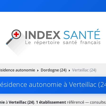
ésidence autonomie
Dordogne (24)
Verteillac (24)
ésidence autonomie à Verteillac (2
mie
à
Verteillac (24)
.
1 établissement
référencé — consultez 