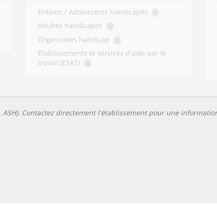
Enfants / Adolescents handicapés
0
Adultes handicapés
0
Organismes handicap
0
Établissements et services d'aide par le
travail (ESAT)
0
L, ASH). Contactez directement l'établissement pour une information