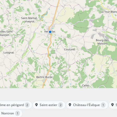
ôme en périgord
Saint-astier
Château-l'Évêque
2
2
1
Nontron
1