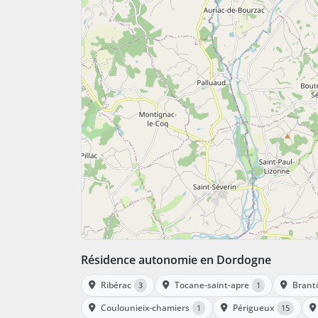
Résidence autonomie en Dordogne
Ribérac
Tocane-saint-apre
Brant
3
1
Coulounieix-chamiers
Périgueux
1
15