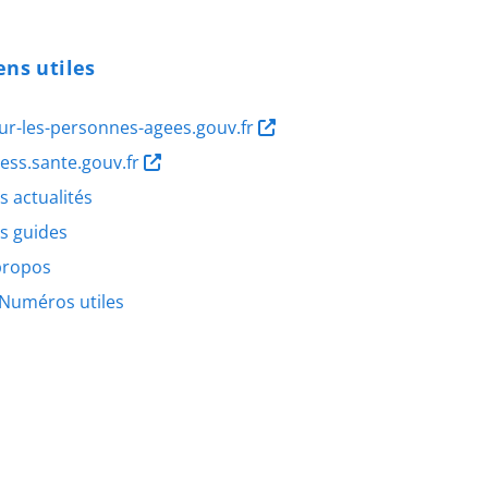
ens utiles
ur-les-personnes-agees.gouv.fr
ness.sante.gouv.fr
s actualités
s guides
propos
Numéros utiles