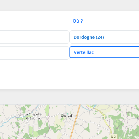
Où ?
Département
Ville
Verteillac