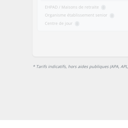
EHPAD / Maisons de retraite
0
Organisme établissement senior
0
Centre de jour
0
* Tarifs indicatifs, hors aides publiques (APA, AP