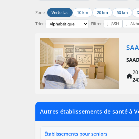
Zone :
Verteillac
10 km
20 km
50 km
D
Trier :
Filtrer :
ASH
Alzh
SAA
SAAD
20
24
Autres établissements de santé à Ve
Établissements pour seniors