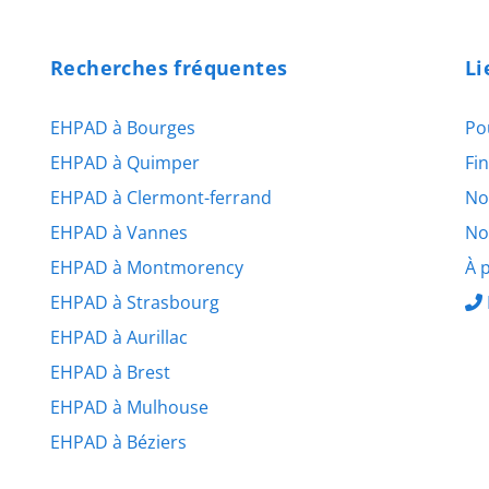
Recherches fréquentes
Li
EHPAD à Bourges
Po
EHPAD à Quimper
Fi
EHPAD à Clermont-ferrand
No
EHPAD à Vannes
No
EHPAD à Montmorency
À 
EHPAD à Strasbourg
EHPAD à Aurillac
EHPAD à Brest
EHPAD à Mulhouse
EHPAD à Béziers