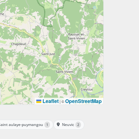
Leaflet
OpenStreetMap
|
©
Saint aulaye-puymangou
Neuvic
1
2