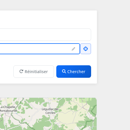
Réinitialiser
Chercher