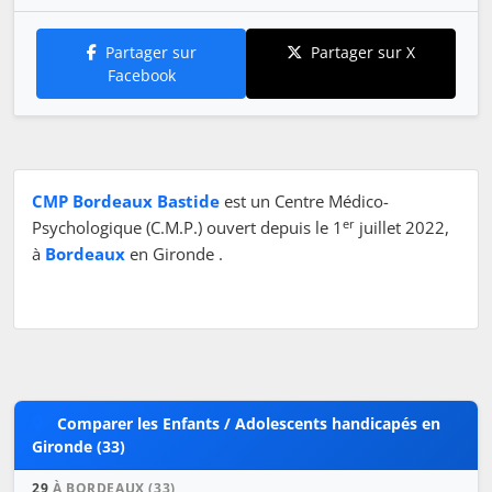
Partager sur
Partager sur X
Facebook
CMP Bordeaux Bastide
est un Centre Médico-
er
Psychologique (C.M.P.) ouvert depuis le 1
juillet 2022,
à
Bordeaux
en Gironde .
Comparer les Enfants / Adolescents handicapés en
Gironde (33)
29
À BORDEAUX (33)