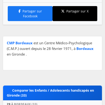
Partager sur
Partager sur X
Facebook
CMP Bordeaux
est un Centre Médico-Psychologique
(C.M.P.) ouvert depuis le 28 février 1971, à
Bordeaux
en Gironde .
Comparer les Enfants / Adolescents handicapés en
Gironde (33)
29
À BORDEAUX (33)