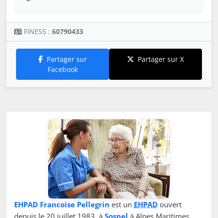
FINESS :
60790433
Partager sur
Partager sur X
Facebook
EHPAD Francoise Pellegrin
est un
EHPAD
ouvert
depuis le 20 juillet 1983, à
Sospel
à Alpes Maritimes .