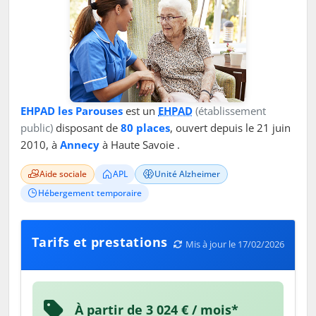
EHPAD les Parouses
est un
EHPAD
(établissement
public)
disposant de
80 places
, ouvert depuis le 21 juin
2010, à
Annecy
à Haute Savoie .
Aide sociale
APL
Unité Alzheimer
Hébergement temporaire
Tarifs et prestations
Mis à jour le 17/02/2026
À partir de 3 024 € / mois*