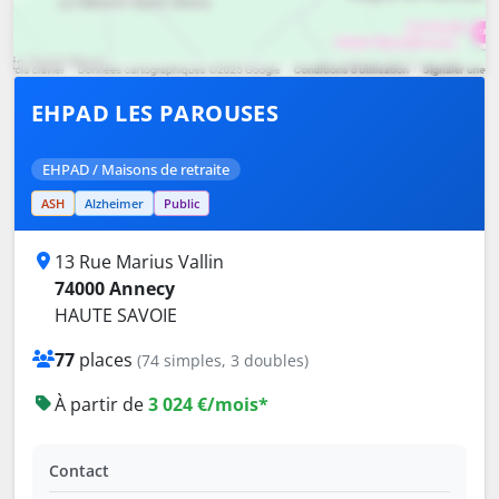
EHPAD LES PAROUSES
EHPAD / Maisons de retraite
ASH
Alzheimer
Public
13 Rue Marius Vallin
74000 Annecy
HAUTE SAVOIE
77
places
(74 simples, 3 doubles)
À partir de
3 024 €/mois*
Contact