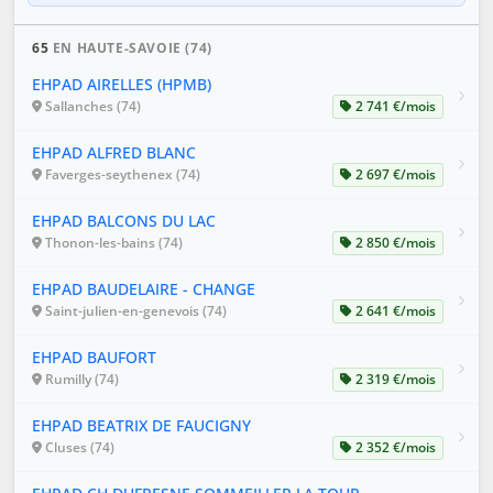
65
EN HAUTE-SAVOIE (74)
EHPAD AIRELLES (HPMB)
Sallanches (74)
2 741 €/mois
EHPAD ALFRED BLANC
Faverges-seythenex (74)
2 697 €/mois
EHPAD BALCONS DU LAC
Thonon-les-bains (74)
2 850 €/mois
EHPAD BAUDELAIRE - CHANGE
Saint-julien-en-genevois (74)
2 641 €/mois
EHPAD BAUFORT
Rumilly (74)
2 319 €/mois
EHPAD BEATRIX DE FAUCIGNY
Cluses (74)
2 352 €/mois