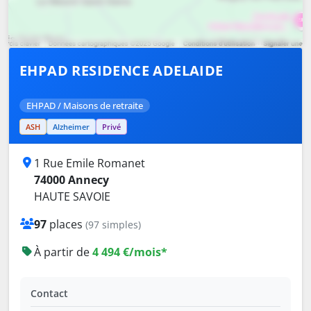
EHPAD RESIDENCE ADELAIDE
EHPAD / Maisons de retraite
ASH
Alzheimer
Privé
1 Rue Emile Romanet
74000 Annecy
HAUTE SAVOIE
97
places
(97 simples)
À partir de
4 494 €/mois*
Contact