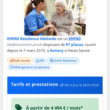
EHPAD Residence Adelaide
est un
EHPAD
(établissement privé)
disposant de
97 places
, ouvert
depuis le 7 mars 2010, à
Annecy
à Haute Savoie .
Aide sociale
APL
Unité Alzheimer
Hébergement temporaire
Tarifs et prestations
Mis à jour le 28/01/2026
À partir de 4 494 € / mois*