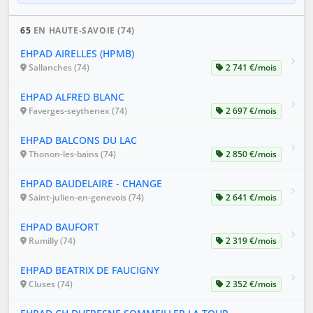
65
EN HAUTE-SAVOIE (74)
EHPAD AIRELLES (HPMB)
Sallanches (74)
2 741 €/mois
EHPAD ALFRED BLANC
Faverges-seythenex (74)
2 697 €/mois
EHPAD BALCONS DU LAC
Thonon-les-bains (74)
2 850 €/mois
EHPAD BAUDELAIRE - CHANGE
Saint-julien-en-genevois (74)
2 641 €/mois
EHPAD BAUFORT
Rumilly (74)
2 319 €/mois
EHPAD BEATRIX DE FAUCIGNY
Cluses (74)
2 352 €/mois