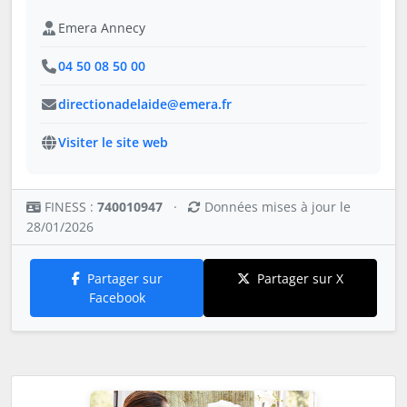
Emera Annecy
04 50 08 50 00
directionadelaide@emera.fr
Visiter le site web
FINESS :
740010947
·
Données mises à jour le
28/01/2026
Partager sur
Partager sur X
Facebook