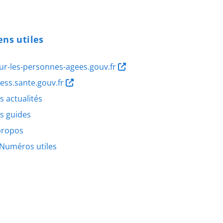
ens utiles
ur-les-personnes-agees.gouv.fr
ness.sante.gouv.fr
s actualités
s guides
propos
Numéros utiles