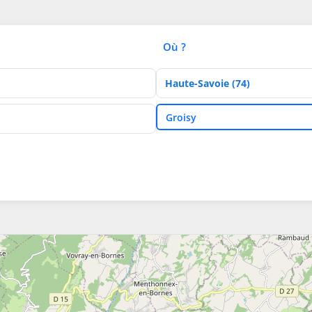
Où ?
Département
Ville
Groisy