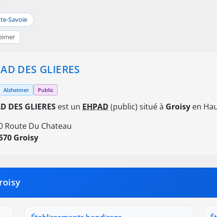
te-Savoie
eimer
AD DES GLIERES
Alzheimer
Public
D DES GLIERES
est un
EHPAD
(public) situé à
Groisy
en Hau
0 Route Du Chateau
570 Groisy
roisy
Établissements handicaps
É