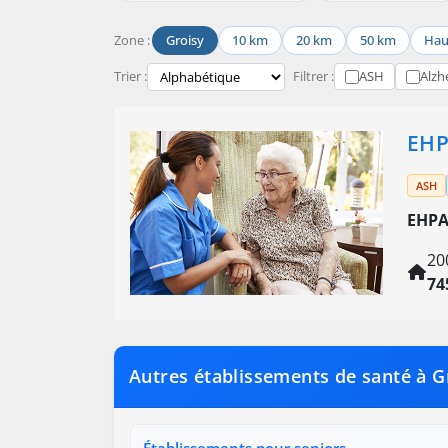
Zone :
Groisy
10 km
20 km
50 km
Hau
Trier :
Filtrer :
ASH
Alzh
EHP
ASH
EHPA
20
74
Autres établissements de santé à G
Établissements pour seniors