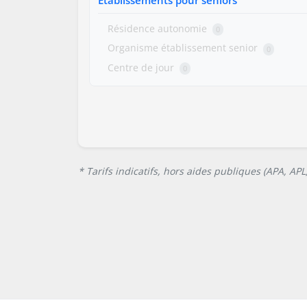
Résidence autonomie
0
Organisme établissement senior
0
Centre de jour
0
* Tarifs indicatifs, hors aides publiques (APA, AP