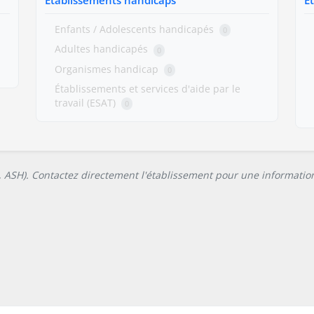
Enfants / Adolescents handicapés
0
Adultes handicapés
0
Organismes handicap
0
Établissements et services d'aide par le
travail (ESAT)
0
L, ASH). Contactez directement l'établissement pour une information