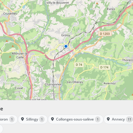
ie
foron
Sillingy
Collonges-sous-salève
Annecy
1
1
1
11