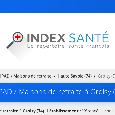
PAD / Maisons de retraite
Haute-Savoie (74)
Groisy (7
AD / Maisons de retraite à Groisy 
 retraite
à
Groisy (74)
.
1 établissement
référencé — consul