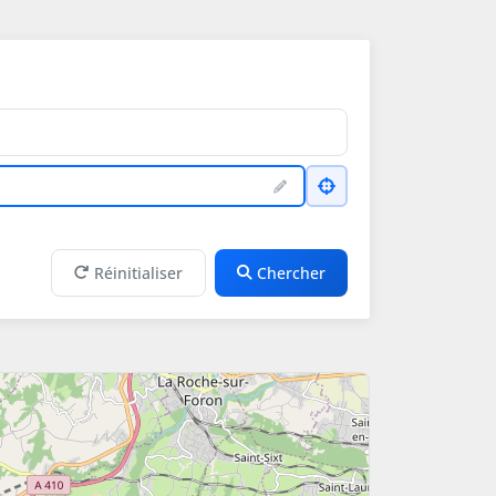
Réinitialiser
Chercher