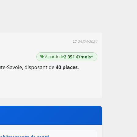
24/04/2024
À partir de
2 351 €/mois*
te-Savoie, disposant de
40 places
.
tablissements de santé