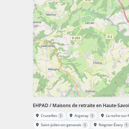
EHPAD / Maisons de retraite en Haute-Savo
Cruseilles
Argonay
La roche-sur-
1
1
Saint-julien-en-genevois
Reignier-Ésery
1
1