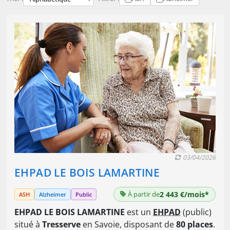
03/04/2026
EHPAD LE BOIS LAMARTINE
À partir de
2 443 €/mois*
ASH
Alzheimer
Public
EHPAD LE BOIS LAMARTINE
est un
EHPAD
(public)
situé à
Tresserve
en Savoie, disposant de
80 places
.