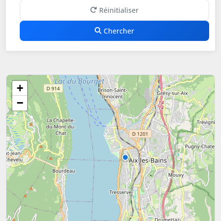
Réinitialiser
Chercher
+
−