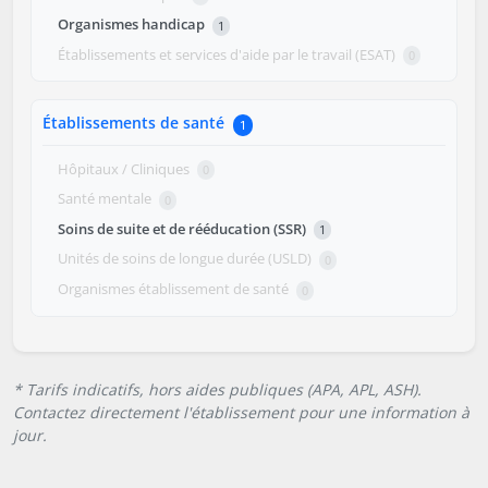
Organismes handicap
1
Établissements et services d'aide par le travail (ESAT)
0
Établissements de santé
1
Hôpitaux / Cliniques
0
Santé mentale
0
Soins de suite et de rééducation (SSR)
1
Unités de soins de longue durée (USLD)
0
Organismes établissement de santé
0
* Tarifs indicatifs, hors aides publiques (APA, APL, ASH).
Contactez directement l'établissement pour une information à
jour.