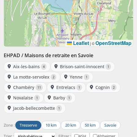
Leaflet
OpenStreetMap
|
©
EHPAD / Maisons de retraite en Savoie
Aix-les-bains
Brison-saint-innocent
4
1
La motte-servolex
Yenne
2
1
Chambéry
Entrelacs
Cognin
11
1
2
Novalaise
Barby
1
1
Jacob-bellecombette
1
Zone :
Tresserve
10 km
20 km
50 km
Savoie
Trier :
Filtrer :
ASH
Alzheimer