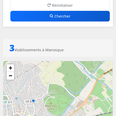
Réinitialiser
Chercher
3
établissements à Manosque
+
−