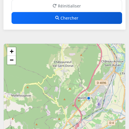
Réinitialiser
Chercher
+
−