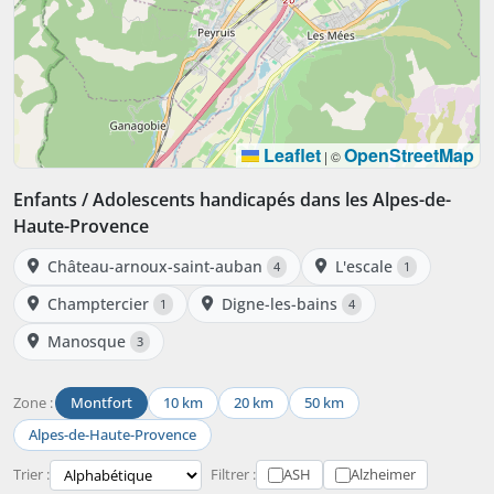
Leaflet
OpenStreetMap
|
©
Enfants / Adolescents handicapés dans les Alpes-de-
Haute-Provence
Château-arnoux-saint-auban
L'escale
4
1
Champtercier
Digne-les-bains
1
4
Manosque
3
Zone :
Montfort
10 km
20 km
50 km
Alpes-de-Haute-Provence
Trier :
Filtrer :
ASH
Alzheimer