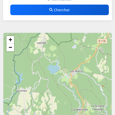
Chercher
+
−