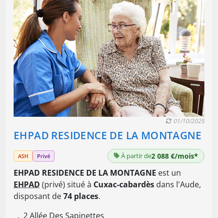
01/10/2025
EHPAD RESIDENCE DE LA MONTAGNE
À partir de
2 088 €/mois*
ASH
Privé
EHPAD RESIDENCE DE LA MONTAGNE
est un
EHPAD
(privé) situé à
Cuxac-cabardès
dans l'Aude,
disposant de
74 places
.
2 Allée Des Sapinettes