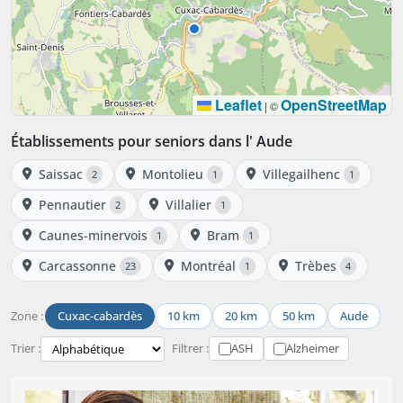
Leaflet
OpenStreetMap
|
©
Établissements pour seniors dans l' Aude
Saissac
Montolieu
Villegailhenc
2
1
1
Pennautier
Villalier
2
1
Caunes-minervois
Bram
1
1
Carcassonne
Montréal
Trèbes
23
1
4
Zone :
Cuxac-cabardès
10 km
20 km
50 km
Aude
Trier :
Filtrer :
ASH
Alzheimer