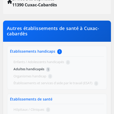
11390 Cuxac-Cabardès
Autres établissements de santé à Cuxac-
cabardès
Établissements handicaps
1
Enfants / Adolescents handicapés
0
Adultes handicapés
1
Organismes handicap
0
Établissements et services d'aide par le travail (ESAT)
0
Établissements de santé
Hôpitaux / Cliniques
0