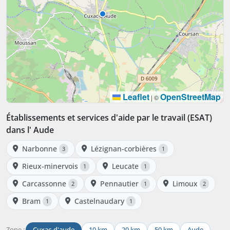
Leaflet
OpenStreetMap
|
©
Établissements et services d'aide par le travail (ESAT)
dans l' Aude
Narbonne
Lézignan-corbières
3
1
Rieux-minervois
Leucate
1
1
Carcassonne
Pennautier
Limoux
2
1
2
Bram
Castelnaudary
1
1
Zone :
Cuxac-d'aude
10 km
20 km
50 km
Aude