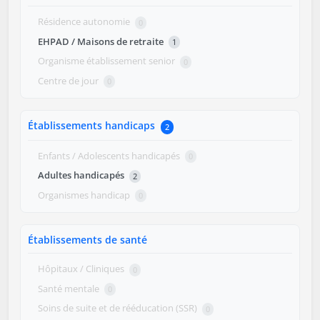
Résidence autonomie
0
EHPAD / Maisons de retraite
1
Organisme établissement senior
0
Centre de jour
0
Établissements handicaps
2
Enfants / Adolescents handicapés
0
Adultes handicapés
2
Organismes handicap
0
Établissements de santé
Hôpitaux / Cliniques
0
Santé mentale
0
Soins de suite et de rééducation (SSR)
0