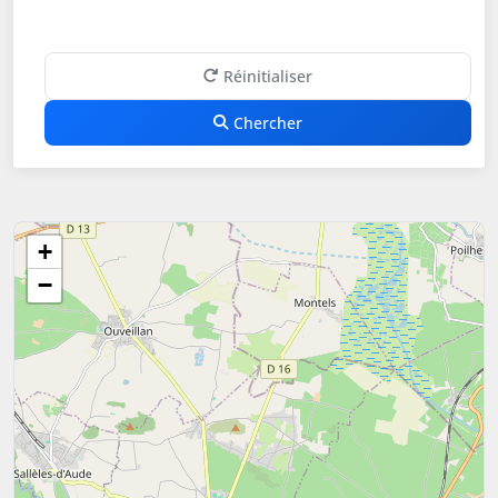
Réinitialiser
Chercher
+
−